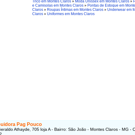
Tricô em Montes Claros
»
Moda Unissex em Montes Claros
»
e Camisolas em Montes Claros
»
Pontas de Estoque em Mont
Claros
»
Roupas Íntimas em Montes Claros
»
Underwear em M
Claros
»
Uniformes em Montes Claros
ibuidora Pag Pouco
eraldo Athayde, 705 loja A - Bairro: São João - Montes Claros - MG - 
2