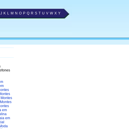
J
K
L
M
N
O
P
Q
R
S
T
U
V
W
X
Y
s
lefones
em
em
ontes
Montes
 Montes
 Montes
Montes
a em
lina
aia em
ial
Moda