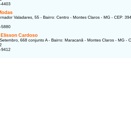
1-4403
Modas
nador Valadares, 55 - Bairro: Centro - Montes Claros - MG - CEP: 39
1-5880
 Elisson Cardoso
Setembro, 668 conjunto A - Bairro: Maracanã - Montes Claros - MG - 
2
4-9412