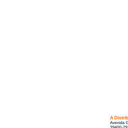
A Distr
Avenida G
39400-29