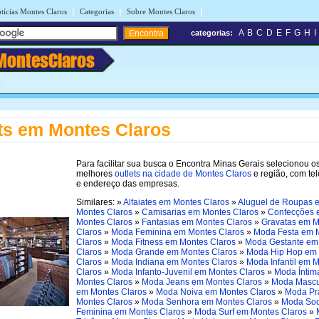
|
|
|
tícias Montes Claros
Categorias
Sobre Montes Claros
A
B
C
D
E
F
G
H
I
categorias:
MontesClaros
ts em Montes Claros
Para facilitar sua busca o Encontra Minas Gerais selecionou o
melhores
outlets na cidade de Montes Claros
e região, com te
e endereço das empresas.
Similares: »
Alfaiates em Montes Claros
»
Aluguel de Roupas 
Montes Claros
»
Camisarias em Montes Claros
»
Confecções 
Montes Claros
»
Fantasias em Montes Claros
»
Gravatas em M
Claros
»
Moda Feminina em Montes Claros
»
Moda Festa em 
Claros
»
Moda Fitness em Montes Claros
»
Moda Gestante em
Claros
»
Moda Grande em Montes Claros
»
Moda Hip Hop em
Claros
»
Moda Indiana em Montes Claros
»
Moda Infantil em 
Claros
»
Moda Infanto-Juvenil em Montes Claros
»
Moda Íntim
Montes Claros
»
Moda Jeans em Montes Claros
»
Moda Mascu
em Montes Claros
»
Moda Noiva em Montes Claros
»
Moda Pr
Montes Claros
»
Moda Senhora em Montes Claros
»
Moda Soc
Feminina em Montes Claros
»
Moda Surf em Montes Claros
»