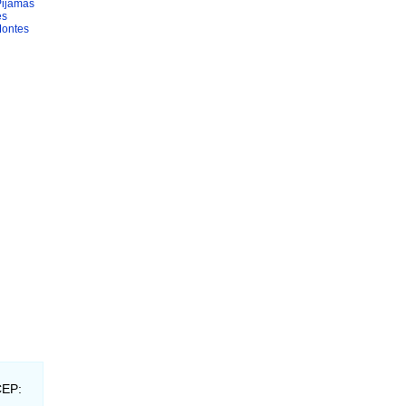
Pijamas
es
ontes
CEP: