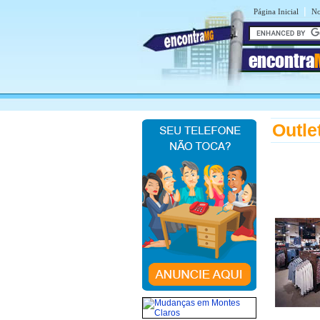
|
Página Inicial
No
encontra
Outle