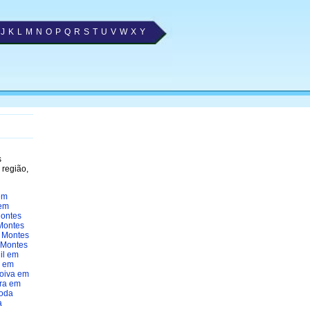
J
K
L
M
N
O
P
Q
R
S
T
U
V
W
X
Y
s
 região,
em
em
ontes
Montes
 Montes
 Montes
il em
 em
oiva em
ra em
oda
a