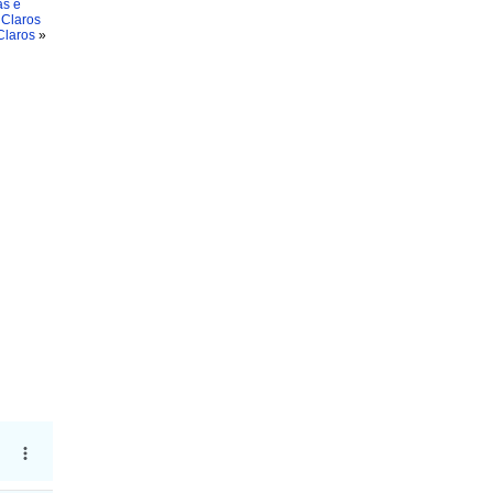
as e
 Claros
Claros
»