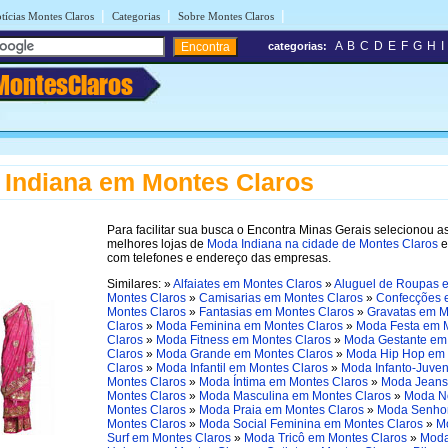
|
|
|
tícias Montes Claros
Categorias
Sobre Montes Claros
A
B
C
D
E
F
G
H
I
categorias:
MontesClaros
Indiana em Montes Claros
Para facilitar sua busca o Encontra Minas Gerais selecionou a
melhores lojas de
Moda Indiana na cidade de Montes Claros
e
com telefones e endereço das empresas.
Similares: »
Alfaiates em Montes Claros
»
Aluguel de Roupas 
Montes Claros
»
Camisarias em Montes Claros
»
Confecções 
Montes Claros
»
Fantasias em Montes Claros
»
Gravatas em M
Claros
»
Moda Feminina em Montes Claros
»
Moda Festa em 
Claros
»
Moda Fitness em Montes Claros
»
Moda Gestante em
Claros
»
Moda Grande em Montes Claros
»
Moda Hip Hop em
Claros
»
Moda Infantil em Montes Claros
»
Moda Infanto-Juven
Montes Claros
»
Moda Íntima em Montes Claros
»
Moda Jeans
Montes Claros
»
Moda Masculina em Montes Claros
»
Moda N
Montes Claros
»
Moda Praia em Montes Claros
»
Moda Senho
Montes Claros
»
Moda Social Feminina em Montes Claros
»
M
Surf em Montes Claros
»
Moda Tricô em Montes Claros
»
Mod