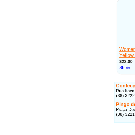
Confecç
Rua Itaca
(38) 322
Pingo d
Praça Dou
(38) 322