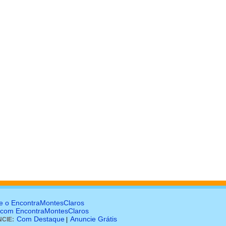
e o EncontraMontesClaros
 com EncontraMontesClaros
Com Destaque
Anuncie Grátis
CIE:
|