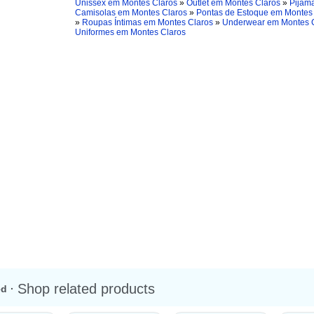
Unissex em Montes Claros
»
Outlet em Montes Claros
»
Pijam
Camisolas em Montes Claros
»
Pontas de Estoque em Montes
»
Roupas Íntimas em Montes Claros
»
Underwear em Montes 
Uniformes em Montes Claros