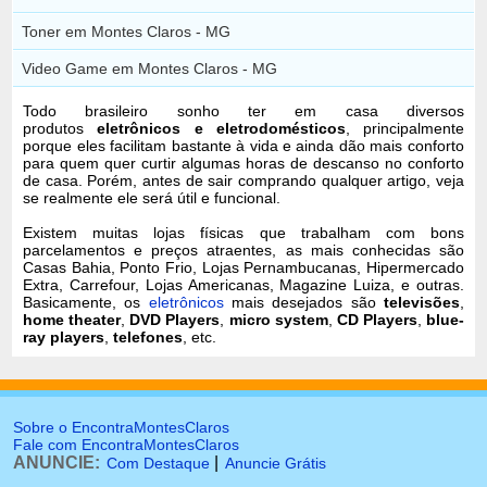
Toner em Montes Claros - MG
Video Game em Montes Claros - MG
Todo brasileiro sonho ter em casa diversos
produtos
eletrônicos e eletrodomésticos
, principalmente
porque eles facilitam bastante à vida e ainda dão mais conforto
para quem quer curtir algumas horas de descanso no conforto
de casa. Porém, antes de sair comprando qualquer artigo, veja
se realmente ele será útil e funcional.
Existem muitas lojas físicas que trabalham com bons
parcelamentos e preços atraentes, as mais conhecidas são
Casas Bahia, Ponto Frio, Lojas Pernambucanas, Hipermercado
Extra, Carrefour, Lojas Americanas, Magazine Luiza, e outras.
Basicamente, os
eletrônicos
mais desejados são
televisões
,
home theater
,
DVD Players
,
micro system
,
CD Players
,
blue-
ray players
,
telefones
, etc.
Sobre o EncontraMontesClaros
Fale com EncontraMontesClaros
ANUNCIE:
|
Com Destaque
Anuncie Grátis