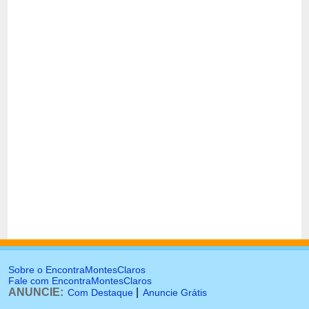
Sobre o EncontraMontesClaros
Fale com EncontraMontesClaros
ANUNCIE:
|
Com Destaque
Anuncie Grátis