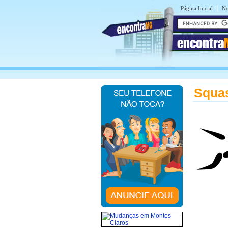
|
Página Inicial
No
encontra
Squa