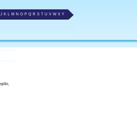
J
K
L
M
N
O
P
Q
R
S
T
U
V
W
X
Y
egião,