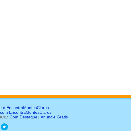
e o EncontraMontesClaros
 com EncontraMontesClaros
Com Destaque
Anuncie Grátis
CIE:
|