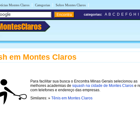
|
|
|
tícias Montes Claros
Categorias
Sobre Montes Claros
A
B
C
D
E
F
G
H
I
categorias:
MontesClaros
sh em Montes Claros
Para facilitar sua busca o Encontra Minas Gerais selecionou as
melhores academias de
squash na cidade de Montes Claros
e r
com telefones e endereço das empresas.
Similares: »
Tênis em Montes Claros