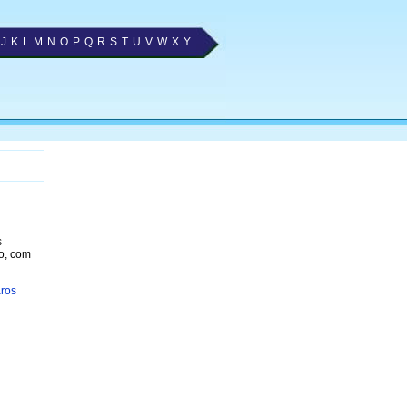
J
K
L
M
N
O
P
Q
R
S
T
U
V
W
X
Y
s
o, com
ros