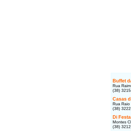
Buffet 
Rua Raimu
(38) 321
Casas d
Rua Raio 
(38) 322
Di Fest
Montes C
(38) 321