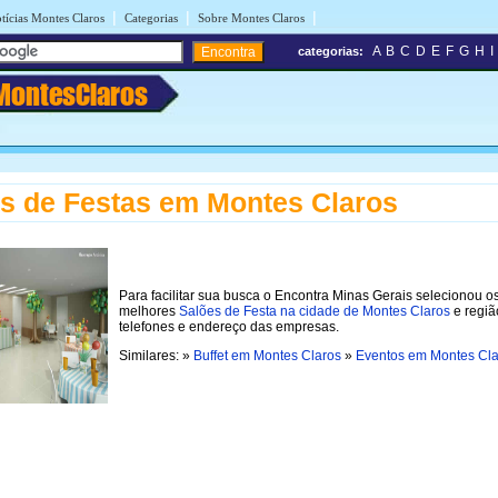
|
|
|
tícias Montes Claros
Categorias
Sobre Montes Claros
A
B
C
D
E
F
G
H
I
categorias:
MontesClaros
s de Festas em Montes Claros
Para facilitar sua busca o Encontra Minas Gerais selecionou o
melhores
Salões de Festa na cidade de Montes Claros
e regiã
telefones e endereço das empresas.
Similares: »
Buffet em Montes Claros
»
Eventos em Montes Cla