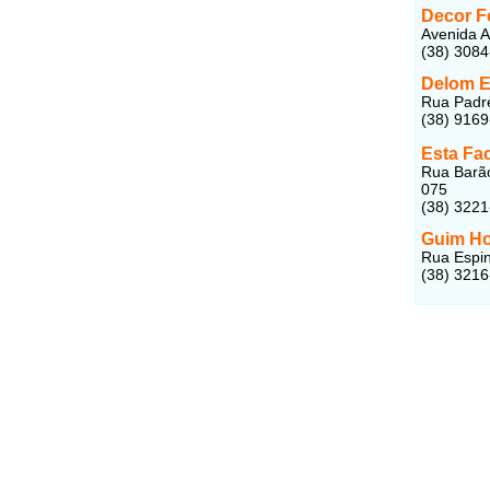
Decor F
Avenida A
(38) 308
Delom E
Rua Padre
(38) 916
Esta Fac
Rua Barão
075
(38) 322
Guim H
Rua Espin
(38) 321