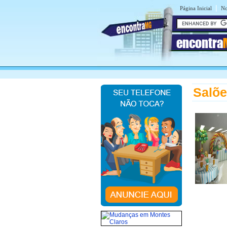
|
Página Inicial
No
encontra
Salõe