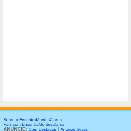
Sobre o EncontraMontesClaros
Fale com EncontraMontesClaros
ANUNCIE:
|
Com Destaque
Anuncie Grátis