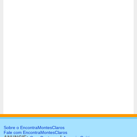
Sobre o EncontraMontesClaros
Fale com EncontraMontesClaros