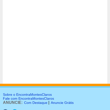
Sobre o EncontraMontesClaros
Fale com EncontraMontesClaros
ANUNCIE:
|
Com Destaque
Anuncie Grátis