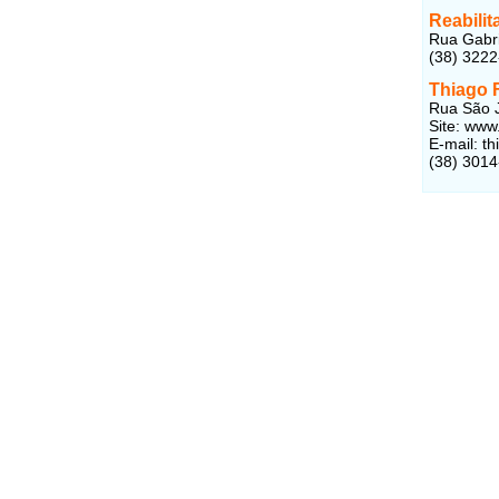
Reabilit
Rua Gabri
(38) 322
Thiago 
Rua São J
Site: www
E-mail: 
(38) 301