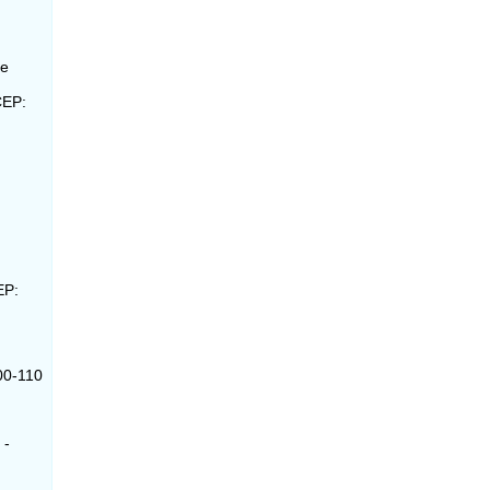
de
CEP:
EP:
00-110
 -