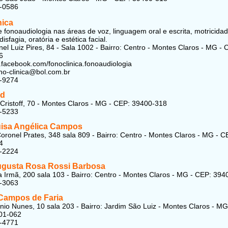
1-0586
nica
e fonoaudiologia nas áreas de voz, linguagem oral e escrita, motricida
disfagia, oratória e estética facial.
el Luiz Pires, 84 - Sala 1002 - Bairro: Centro - Montes Claros - MG - 
6
.facebook.com/fonoclinica.fonoaudiologia
ono-clinica@bol.com.br
1-9274
d
Cristoff, 70 - Montes Claros - MG - CEP: 39400-318
4-5233
uisa Angélica Campos
oronel Prates, 348 sala 809 - Bairro: Centro - Montes Claros - MG - C
4
2-2224
ugusta Rosa Rossi Barbosa
 Irmã, 200 sala 103 - Bairro: Centro - Montes Claros - MG - CEP: 394
2-3063
Campos de Faria
io Nunes, 10 sala 203 - Bairro: Jardim São Luiz - Montes Claros - MG
01-062
1-4771