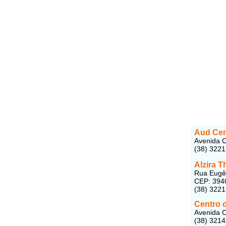
Aud Cen
Avenida C
(38) 322
Alzira T
Rua Eugên
CEP: 394
(38) 322
Centro 
Avenida C
(38) 321