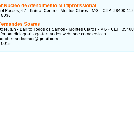
ar Nucleo de Atendimento Multiprofissional
el Passos, 67 - Bairro: Centro - Montes Claros - MG - CEP: 39400-112
2-5035
Fernandes Soares
osé, s/n - Bairro: Todos os Santos - Montes Claros - MG - CEP: 3940
.fonoaudiologo-thiago-fernandes.webnode.com/services
thiagofernandesmoc@gmail.com
4-0015