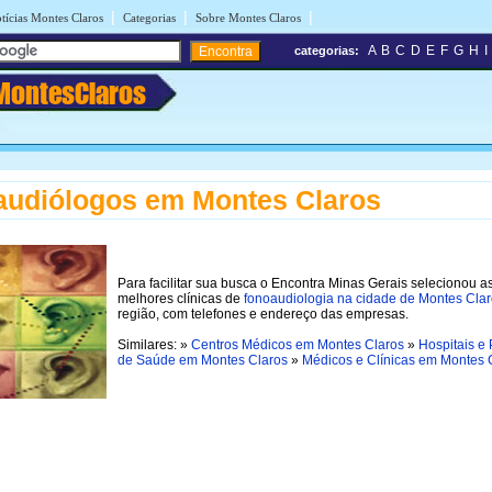
|
|
|
tícias Montes Claros
Categorias
Sobre Montes Claros
A
B
C
D
E
F
G
H
I
categorias:
MontesClaros
udiólogos em Montes Claros
Para facilitar sua busca o Encontra Minas Gerais selecionou a
melhores clínicas de
fonoaudiologia na cidade de Montes Cla
região, com telefones e endereço das empresas.
Similares: »
Centros Médicos em Montes Claros
»
Hospitais e
de Saúde em Montes Claros
»
Médicos e Clínicas em Montes 