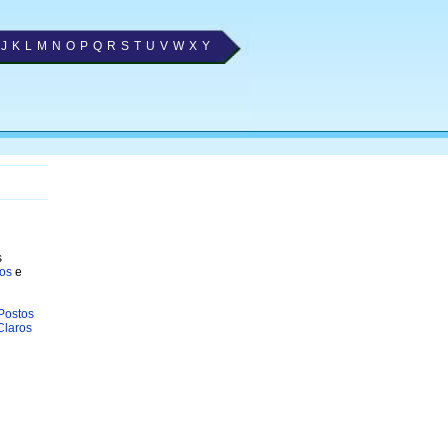
J
K
L
M
N
O
P
Q
R
S
T
U
V
W
X
Y
s
ros
e
 Postos
Claros