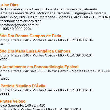
Laine Dias
to Fonoaudiológico Clínico, Domiciliar e Empresarial, atuando
mente nas áreas de Voz, Motricidade Orofacial, Linguagem e Disfagia.
adre Chico, 209 - Bairro: Maracanã - Montes Claros - MG - CEP: 394
.facebook.com/cimara.dias
cimarafono@yahoo.com.br
-1905 / 9.9999-2204
ório Dra Renata Campos de Faria
oronel Prates, 348 - Montes Claros - MG - CEP: 39400-104
1-4771
ório Dra Maria Luísa Angélica Campos
oronel Prates, 348 - Montes Claros - MG - CEP: 39400-104
2-2224
r Atendimento em Fonoaudiologia Epsicol
oronel Prates, 348 sala 505 - Bairro: Centro - Montes Claros - MG - C
4
2-4955
 Patrícia Natalino D'Ávila
oronel Prates, 348 - Montes Claros - MG - CEP: 39400-104
1-9900
Prates Veloso
ulce Sarmento, 140 sala 410
lto São João - Montes Claros - MG - CEP: 39400-318