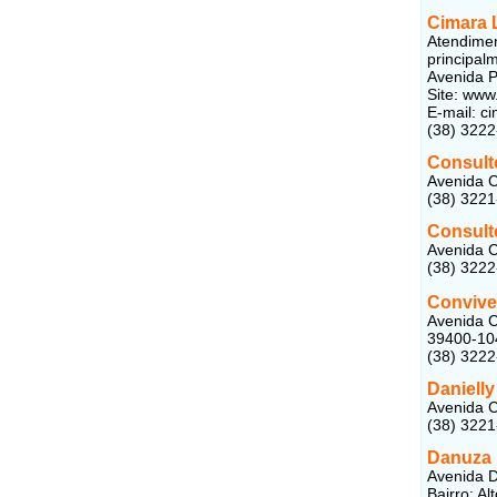
Cimara 
Atendimen
principal
Avenida P
Site: www
E-mail: 
(38) 3222
Consult
Avenida C
(38) 322
Consult
Avenida C
(38) 322
Convive
Avenida C
39400-10
(38) 322
Danielly
Avenida C
(38) 322
Danuza 
Avenida D
Bairro: A