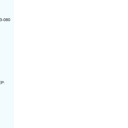
03-080
EP: