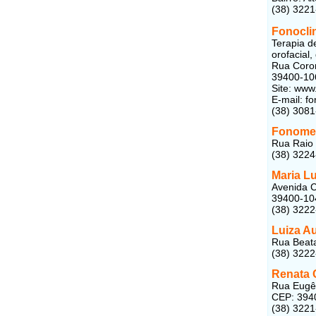
(38) 322
Fonocli
Terapia d
orofacial, 
Rua Coron
39400-10
Site: www
E-mail: f
(38) 308
Fonome
Rua Raio 
(38) 322
Maria L
Avenida C
39400-10
(38) 322
Luiza A
Rua Beata
(38) 322
Renata 
Rua Eugên
CEP: 394
(38) 322