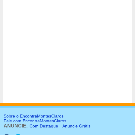
Sobre o EncontraMontesClaros
Fale com EncontraMontesClaros
ANUNCIE:
|
Com Destaque
Anuncie Grátis