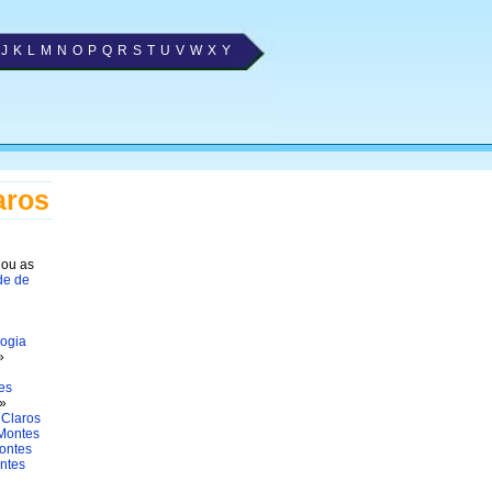
J
K
L
M
N
O
P
Q
R
S
T
U
V
W
X
Y
aros
nou as
de de
ogia
»
es
»
 Claros
Montes
ontes
ntes