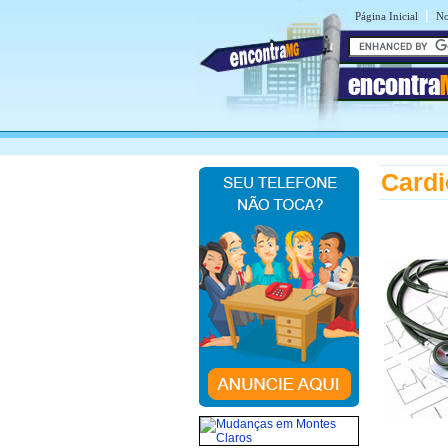
|
Página Inicial
No
encontra
Cardi