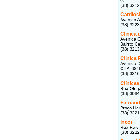
074
(38) 321
Cardiocl
Avenida A
(38) 322
Clinica 
Avenida C
Bairro: C
(38) 321
Clinica 
Avenida D
CEP: 394
(38) 3216
Clínicas
Rua Olegá
(38) 308
Fernand
Praça Hon
(38) 322
Incor
Rua Raio 
(38) 322