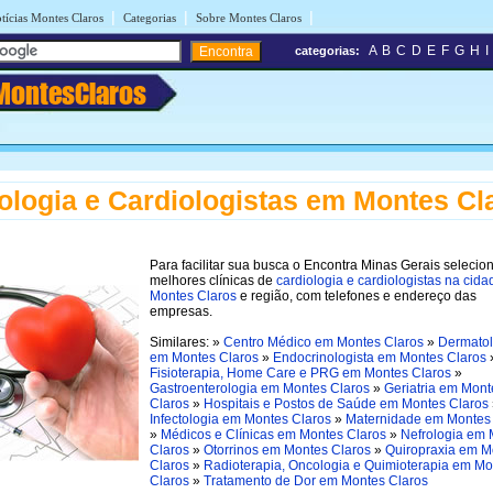
|
|
|
tícias Montes Claros
Categorias
Sobre Montes Claros
A
B
C
D
E
F
G
H
I
categorias:
MontesClaros
ologia e Cardiologistas em Montes Cl
Para facilitar sua busca o Encontra Minas Gerais selecio
melhores clínicas de
cardiologia e cardiologistas na cida
Montes Claros
e região, com telefones e endereço das
empresas.
Similares: »
Centro Médico em Montes Claros
»
Dermatol
em Montes Claros
»
Endocrinologista em Montes Claros
Fisioterapia, Home Care e PRG em Montes Claros
»
Gastroenterologia em Montes Claros
»
Geriatria em Mont
Claros
»
Hospitais e Postos de Saúde em Montes Claros
Infectologia em Montes Claros
»
Maternidade em Montes
»
Médicos e Clínicas em Montes Claros
»
Nefrologia em 
Claros
»
Otorrinos em Montes Claros
»
Quiropraxia em M
Claros
»
Radioterapia, Oncologia e Quimioterapia em Mo
Claros
»
Tratamento de Dor em Montes Claros