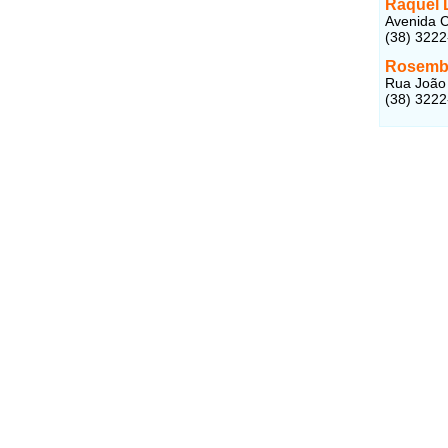
Raquel 
Avenida C
(38) 322
Rosembe
Rua João 
(38) 322