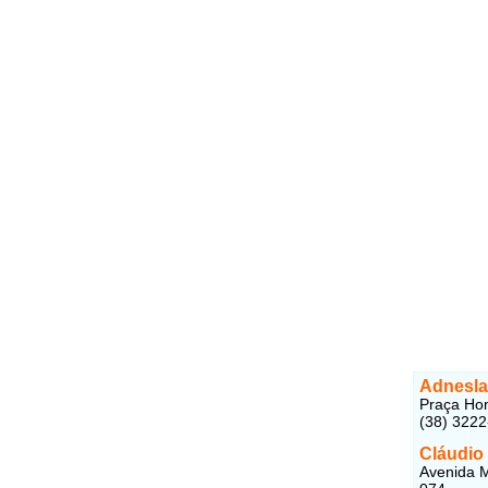
Adnesla
Praça Hon
(38) 322
Cláudio
Avenida M