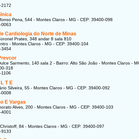
2-2172
ínica
fonso Pena, 544 - Montes Claros - MG - CEP: 39400-098
3-0063
de Cardiologia do Norte de Minas
oronel Prates, 348 andar 8 sala 810
entro - Montes Claros - MG - CEP: 39400-104
3-3454
Prevcor
ulce Sarmento, 140 sala 2 - Bairro: Alto São João - Montes Claros - M
00-318
-1106
 L T E
rio Silveira, 55 - Montes Claros - MG - CEP: 39400-092
4-0008
o E Vargas
orato Alves, 200 - Montes Claros - MG - CEP: 39400-103
1-4001
Christoff, 84 - Montes Claros - MG - CEP: 39400-097
2-9133