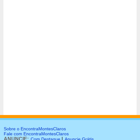
Sobre o EncontraMontesClaros
Fale com EncontraMontesClaros
ANUNCIE:
|
Com Destaque
Anuncie Grátis