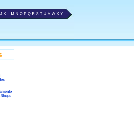
J
K
L
M
N
O
P
Q
R
S
T
U
V
W
X
Y
s
s
tes
ramento
 Shops