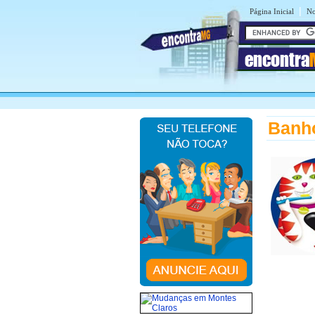
|
Página Inicial
No
encontra
Banho