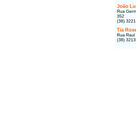
João Lu
Rua Germa
352
(38) 322
Tia Ros
Rua Raul 
(38) 321