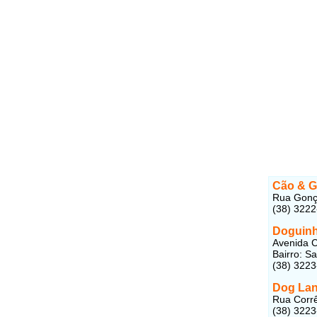
Cão & G
Rua Gonça
(38) 322
Doguinh
Avenida C
Bairro: S
(38) 322
Dog Lan
Rua Corr
(38) 322