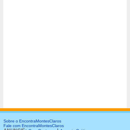
Sobre o EncontraMontesClaros
Fale com EncontraMontesClaros